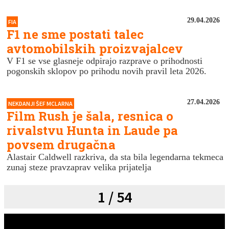
29.04.2026
FIA
F1 ne sme postati talec
avtomobilskih proizvajalcev
V F1 se vse glasneje odpirajo razprave o prihodnosti
pogonskih sklopov po prihodu novih pravil leta 2026.
27.04.2026
NEKDANJI ŠEF MCLARNA
Film Rush je šala, resnica o
rivalstvu Hunta in Laude pa
povsem drugačna
Alastair Caldwell razkriva, da sta bila legendarna tekmeca
zunaj steze pravzaprav velika prijatelja
1 / 54