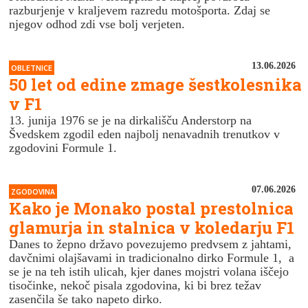
razburjenje v kraljevem razredu motošporta. Zdaj se
njegov odhod zdi vse bolj verjeten.
13.06.2026
OBLETNICE
50 let od edine zmage šestkolesnika
v F1
13. junija 1976 se je na dirkališču Anderstorp na
Švedskem zgodil eden najbolj nenavadnih trenutkov v
zgodovini Formule 1.
07.06.2026
ZGODOVINA
Kako je Monako postal prestolnica
glamurja in stalnica v koledarju F1
Danes to žepno državo povezujemo predvsem z jahtami,
davčnimi olajšavami in tradicionalno dirko Formule 1, a
se je na teh istih ulicah, kjer danes mojstri volana iščejo
tisočinke, nekoč pisala zgodovina, ki bi brez težav
zasenčila še tako napeto dirko.