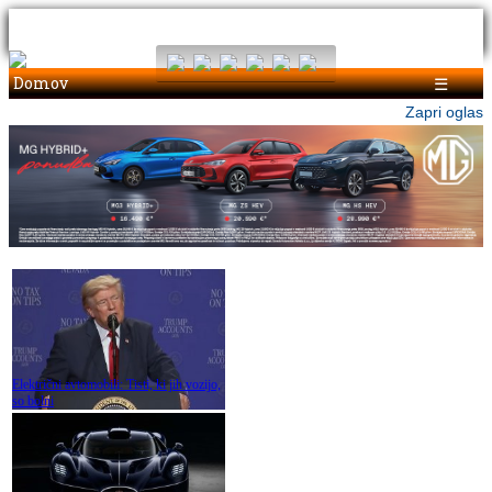
Domov
☰
Zapri oglas
Električni avtomobili: Tisti, ki jih vozijo,
so bolni