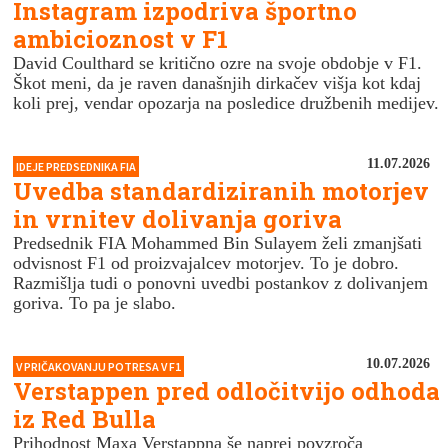
Instagram izpodriva športno
ambicioznost v F1
David Coulthard se kritično ozre na svoje obdobje v F1.
Škot meni, da je raven današnjih dirkačev višja kot kdaj
koli prej, vendar opozarja na posledice družbenih medijev.
11.07.2026
IDEJE PREDSEDNIKA FIA
Uvedba standardiziranih motorjev
in vrnitev dolivanja goriva
Predsednik FIA Mohammed Bin Sulayem želi zmanjšati
odvisnost F1 od proizvajalcev motorjev. To je dobro.
Razmišlja tudi o ponovni uvedbi postankov z dolivanjem
goriva. To pa je slabo.
10.07.2026
V PRIČAKOVANJU POTRESA V F1
Verstappen pred odločitvijo odhoda
iz Red Bulla
Prihodnost Maxa Verstappna še naprej povzroča