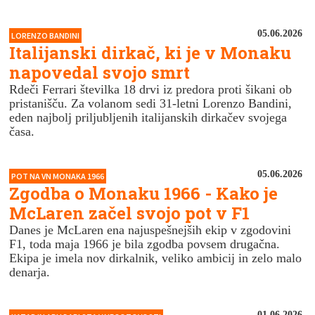
05.06.2026
LORENZO BANDINI
Italijanski dirkač, ki je v Monaku
napovedal svojo smrt
Rdeči Ferrari številka 18 drvi iz predora proti šikani ob
pristanišču. Za volanom sedi 31-letni Lorenzo Bandini,
eden najbolj priljubljenih italijanskih dirkačev svojega
časa.
05.06.2026
POT NA VN MONAKA 1966
Zgodba o Monaku 1966 - Kako je
McLaren začel svojo pot v F1
Danes je McLaren ena najuspešnejših ekip v zgodovini
F1, toda maja 1966 je bila zgodba povsem drugačna.
Ekipa je imela nov dirkalnik, veliko ambicij in zelo malo
denarja.
01.06.2026