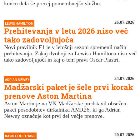
koncu dela še precej pomembnejšo službo.
26.07.2026
LEWIS HAMILTON
Prehitevanja v letu 2026 niso več
tako zadovoljujoča
Novi pravilnik F1 je v letošnji sezoni spremenil način
prehitevanja. Zakaj dvoboji za Lewisa Hamiltona niso več
tako zadovoljujoči in kaj o tem pravi Oscar Piastri.
24.07.2026
ADRIAN NEWEY
Madžarski paket je šele prvi korak
prenove Aston Martina
Aston Martin je na VN Madžarske predstavil obsežen
paket posodobitev dirkalnika AMR26, ki ga Adrian
Newey označuje kot prvi del večje prenove.
20.07.2026
DAVID COULTHARD