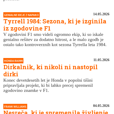
14.05.2026
GENIALNE IDEJE Z NAPAKO
Tyrrell 1984: Sezona, ki je izginila
iz zgodovine F1
V zgodovini F1 smo videli ogromno ekip, ki so iskale
genialno rešitev za dodatno hitrost, a le malo zgodb je
ostalo tako kontroverznih kot sezona Tyrrella leta 1984.
11.05.2026
HONDA RA099
Dirkalnik, ki nikoli ni nastopil
dirki
Konec devetdesetih let je Honda v popolni tišini
pripravljala projekt, ki bi lahko precej spremenil
zgodovino znamke v F1.
04.05.2026
FRANK WILLIAMS
Nesreča, ki je spremenila življenje