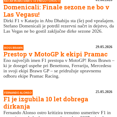
KATAR IN ABU DABI STA V NEGOTOVOSTI
Domenicali: Finale sezone ne bo v
Las Vegasu!
Dirki F1 v Katarju in Abu Dhabiju sta (še) pod vprašajem.
Stefano Domenicali je potrdil rezervni načrt in dejstvo, da
Las Vegas ne bo gostil zaključne dirke sezone 2026.
29.05.2026
ROSS BRAWN
Prestop v MotoGP k ekipi Pramac
Eno največjih imen F1 prestopa v MotoGP! Ross Brawn –
ki je dosegel uspehe pri Benettonu, Ferrariju, Mercedesu
in svoji ekipi Brawn GP – se pridružuje upravnemu
odboru ekipe Pramac Racing.
25.05.2026
FERNANDO ALONSO
F1 je izgubila 10 let dobrega
dirkanja
Fernando Alonso ostro kritizira trenutno usmeritev F1 in