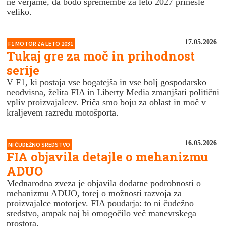
ne verjame, da bodo spremembe za leto 2027 prinesle
veliko.
17.05.2026
F1 MOTOR ZA LETO 2031
Tukaj gre za moč in prihodnost
serije
V F1, ki postaja vse bogatejša in vse bolj gospodarsko
neodvisna, želita FIA in Liberty Media zmanjšati politični
vpliv proizvajalcev. Priča smo boju za oblast in moč v
kraljevem razredu motošporta.
16.05.2026
NI ČUDEŽNO SREDSTVO
FIA objavila detajle o mehanizmu
ADUO
Mednarodna zveza je objavila dodatne podrobnosti o
mehanizmu ADUO, torej o možnosti razvoja za
proizvajalce motorjev. FIA poudarja: to ni čudežno
sredstvo, ampak naj bi omogočilo več manevrskega
prostora.