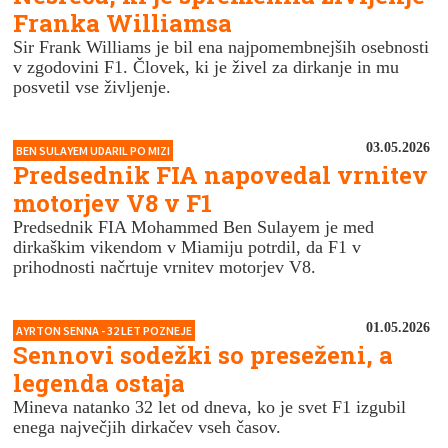
Franka Williamsa
Sir Frank Williams je bil ena najpomembnejših osebnosti
v zgodovini F1. Človek, ki je živel za dirkanje in mu
posvetil vse življenje.
03.05.2026
BEN SULAYEM UDARIL PO MIZI
Predsednik FIA napovedal vrnitev
motorjev V8 v F1
Predsednik FIA Mohammed Ben Sulayem je med
dirkaškim vikendom v Miamiju potrdil, da F1 v
prihodnosti načrtuje vrnitev motorjev V8.
01.05.2026
AYRTON SENNA - 32 LET POZNEJE
Sennovi sodežki so preseženi, a
legenda ostaja
Mineva natanko 32 let od dneva, ko je svet F1 izgubil
enega največjih dirkačev vseh časov.