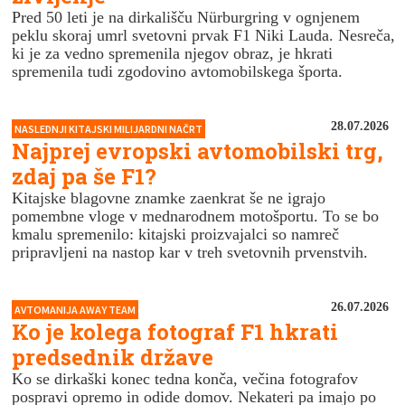
Pred 50 leti je na dirkališču Nürburgring v ognjenem
peklu skoraj umrl svetovni prvak F1 Niki Lauda. Nesreča,
ki je za vedno spremenila njegov obraz, je hkrati
spremenila tudi zgodovino avtomobilskega športa.
28.07.2026
NASLEDNJI KITAJSKI MILIJARDNI NAČRT
Najprej evropski avtomobilski trg,
zdaj pa še F1?
Kitajske blagovne znamke zaenkrat še ne igrajo
pomembne vloge v mednarodnem motošportu. To se bo
kmalu spremenilo: kitajski proizvajalci so namreč
pripravljeni na nastop kar v treh svetovnih prvenstvih.
26.07.2026
AVTOMANIJA AWAY TEAM
Ko je kolega fotograf F1 hkrati
predsednik države
Ko se dirkaški konec tedna konča, večina fotografov
pospravi opremo in odide domov. Nekateri pa imajo po