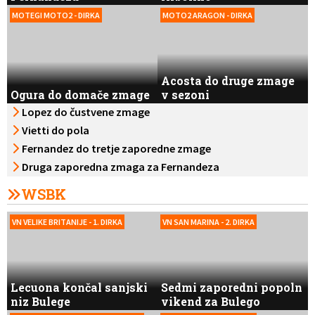
MOTEGI MOTO2 - DIRKA
MOTO2 ARAGON - DIRKA
Acosta do druge zmage
Ogura do domače zmage
v sezoni
Lopez do čustvene zmage
Vietti do pola
Fernandez do tretje zaporedne zmage
Druga zaporedna zmaga za Fernandeza
WSBK
VN VELIKE BRITANIJE - 1. DIRKA
VN SAN MARINA - 2. DIRKA
Lecuona končal sanjski
Sedmi zaporedni popoln
niz Bulege
vikend za Bulego