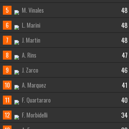
48
5
M. Vinales
48
6
L. Marini
48
7
J. Martin
47
8
A. Rins
46
9
J. Zarco
41
10
A. Marquez
40
11
F. Quartararo
34
12
F. Morbidelli