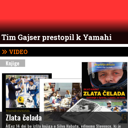
Tim Gajser prestopil k Yamahi
VIDEO
Knjige
Zlata čelada
ÄŒez 14 dni bo izšla knjiga o Silvu Habatu, edinemu Slovencu, ki je