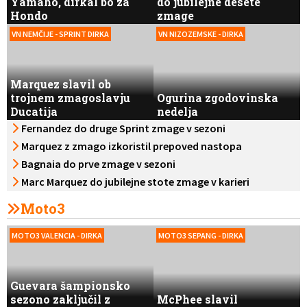
Yamaho, dirkal bo za
do jubilejne desete
Hondo
zmage
VN NEMČIJE - SPRINT DIRKA
VN NIZOZEMSKE - DIRKA
Marquez slavil ob
trojnem zmagoslavju
Ogurina zgodovinska
Ducatija
nedelja
Fernandez do druge Sprint zmage v sezoni
Marquez z zmago izkoristil prepoved nastopa
Bezzecchija
Bagnaia do prve zmage v sezoni
Marc Marquez do jubilejne stote zmage v karieri
Moto3
MOTO3 VALENCIA - DIRKA
MOTO3 SEPANG - DIRKA
Guevara šampionsko
sezono zaključil z
McPhee slavil