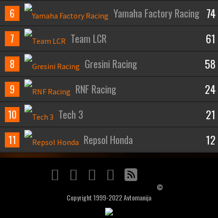
74
6
Yamaha Factory Racing
61
7
Team LCR
58
8
Gresini Racing
24
9
RNF Racing
21
10
Tech 3
12
11
Repsol Honda
©
Copyright 1999-2022 Avtomanija