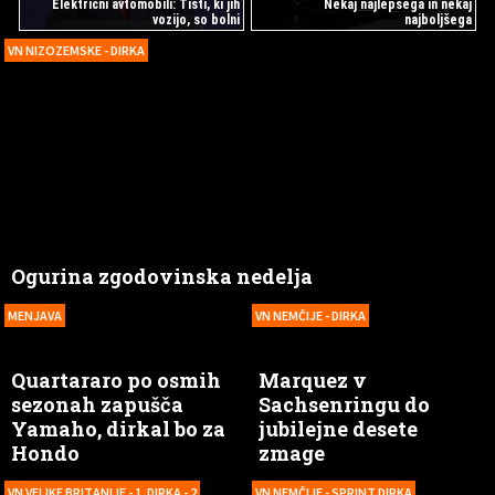
Električni avtomobili: Tisti, ki jih
Nekaj najlepšega in nekaj
vozijo, so bolni
najboljšega
VN NIZOZEMSKE - DIRKA
Ogurina zgodovinska nedelja
MENJAVA
VN NEMČIJE - DIRKA
Quartararo po osmih
Marquez v
sezonah zapušča
Sachsenringu do
Yamaho, dirkal bo za
jubilejne desete
Hondo
zmage
VN VELIKE BRITANIJE - 1. DIRKA - 2
VN NEMČIJE - SPRINT DIRKA