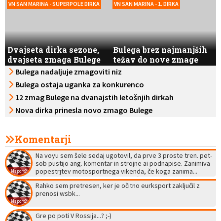
VN SAN MARINA - SUPERPOLE DIRKA
VN SAN MARINA - 1. DIRKA
Dvajseta dirka sezone,
Bulega brez najmanjših
dvajseta zmaga Bulege
težav do nove zmage
Bulega nadaljuje zmagoviti niz
Bulega ostaja uganka za konkurenco
12 zmag Bulege na dvanajstih letošnjih dirkah
Nova dirka prinesla novo zmago Bulege
Komentarji
Na voyu sem šele sedaj ugotovil, da prve 3 proste tren. pet-
sob pustijo ang. komentar in strojne ai podnapise. Zanimiva
popestrjtev motosportnega vikenda, če koga zanima...
Msport2
Glede na mes. ceno, se bo letos očitno dalo videti ogromno.
Rahko sem pretresen, ker je očitno eurksport zaključil z
No brainer: F1, motogp in superbike na enem mestu brez
prenosi wsbk...
reklam.
Msport2
Gre po poti V Rossija...? ;-)