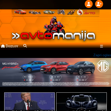
Domov
☰
Zapri oglas