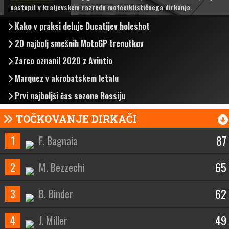
nastopil v kraljevskem razredu motociklističnega dirkanja.
Kako v praksi deluje Ducatijev holeshot
20 najbolj smešnih MotoGP trenutkov
Zarco oznanil 2020 z Avintio
Marquez v akrobatskem letalu
Prvi najboljši čas sezone Rossiju
TOČKOVANJE DIRKAČI
87
1
F. Bagnaia
65
2
M. Bezzechi
62
3
B. Binder
49
4
J. Miller