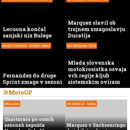
Marquez slavil ob
Lecuona končal
trojnem zmagoslavju
sanjski niz Bulege
Ducatija
VN NIZOZEMSKE - SPRINT DIRKA
MIA MAŠA MOTALN
Mlada slovenska
motokrosistka osvaja
Fernandez do druge
vrh regije kljub
Sprint zmage v sezoni
sistemskim oviram
MotoGP
MENJAVA
VN NEMČIJE - DIRKA
Quartararo po osmih
sezonah zapušča
Marquez v Sachsenringu