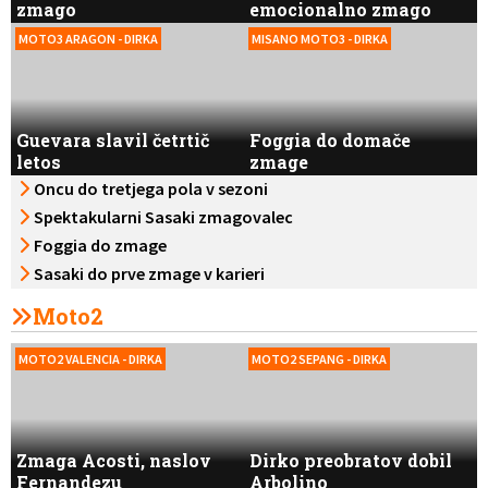
zmago
emocionalno zmago
MOTO3 ARAGON - DIRKA
MISANO MOTO3 - DIRKA
Guevara slavil četrtič
Foggia do domače
letos
zmage
Oncu do tretjega pola v sezoni
Spektakularni Sasaki zmagovalec
Foggia do zmage
Sasaki do prve zmage v karieri
Moto2
MOTO2 VALENCIA - DIRKA
MOTO2 SEPANG - DIRKA
Zmaga Acosti, naslov
Dirko preobratov dobil
Fernandezu
Arbolino