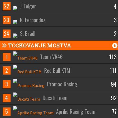
4
22
J. Folger
3
23
R. Fernandez
2
24
S. Bradl
TOČKOVANJE MOŠTVA
113
1
Team VR46
111
2
Red Bull KTM
94
3
Pramac Racing
92
4
Ducati Team
77
5
Aprilia Racing Team