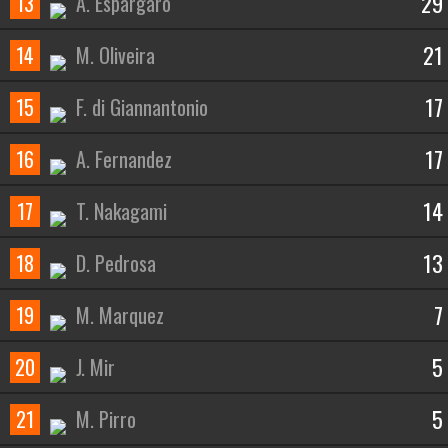
29
13
A. Espargaro
21
14
M. Oliveira
17
15
F. di Giannantonio
17
16
A. Fernandez
14
17
T. Nakagami
13
18
D. Pedrosa
7
19
M. Marquez
5
20
J. Mir
5
21
M. Pirro