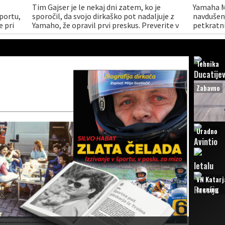
Tim Gajser je le nekaj dni zatem, ko je
Yamaha M
portu,
sporočil, da svojo dirkaško pot nadaljuje z
navdušen
e pri
Yamaho, že opravil prvi preskus. Preverite v
petkratn
posnetku.
Gajser, se
ekipi Mo
Tehnika
Ducatije
Zabavno
Uradno
Avintio
letalu
VN Katarja
Rossiju
trening