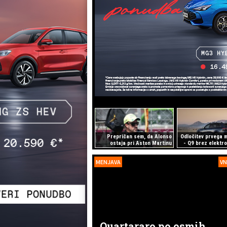
Prepričan sem, da Alonso
Odločitev prvega 
ostaja pri Aston Martinu
- Q9 brez elektro
MENJAVA
VN
Quartararo po osmih