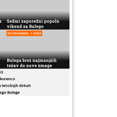
z
Sedmi zaporedni popoln
vikend za Bulego
VN SAN MARINA - 1. DIRKA
Bulega brez najmanjših
težav do nove zmage
iz
nkurenco
 letošnjih dirkah
ago Bulege