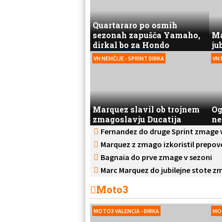
Quartararo po osmih
sezonah zapušča Yamaho,
Ma
dirkal bo za Hondo
ju
VN NEMČIJE - SPRINT DIRKA
VN 
Marquez slavil ob trojnem
Og
zmagoslavju Ducatija
ne
Fernandez do druge Sprint zmage 
Marquez z zmago izkoristil prepov
Bagnaia do prve zmage v sezoni
Marc Marquez do jubilejne stote zm
Moto3
MOTO3 VALENCIA - DIRKA
MOT