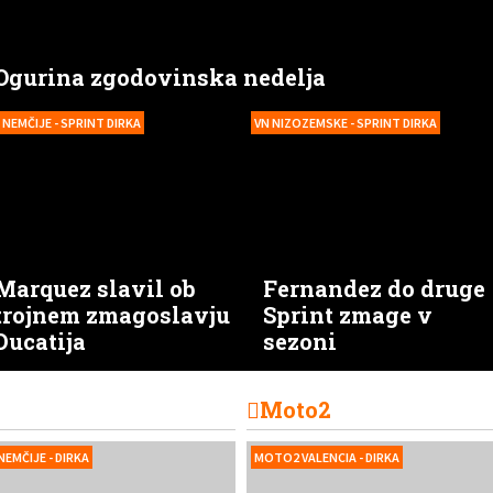
Ogurina zgodovinska nedelja
 NEMČIJE - SPRINT DIRKA
VN NIZOZEMSKE - SPRINT DIRKA
Marquez slavil ob
Fernandez do druge
trojnem zmagoslavju
Sprint zmage v
Ducatija
sezoni
Moto2
NEMČIJE - DIRKA
MOTO2 VALENCIA - DIRKA