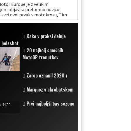
otor Europe je z velikim
jem objavila prelomno novico:
i svetovni prvak v motokrosu, Tim
 bo v sezoni 2026 in naprej pridružil
nster Energy Yamaha Factory MXGP.
Kako v praksi deluje
v holeshot
20 najbolj smešnih
MotoGP trenutkov
Zarco oznanil 2020 z
Marquez v akrobatskem
Prvi najboljši čas sezone
 â€“ 1.