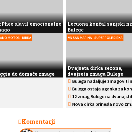
Phee slavil emocionalno
Lecuona končal sanjski ni
mago
Bulege
ANO MOTO3 - DIRKA
VN SAN MARINA - SUPERPOLE DIRKA
Dvajseta dirka sezone,
ggia do domače zmage
dvajseta zmaga Bulege
Bulega nadaljuje zmagoviti n
Bulega ostaja uganka za ko
12 zmag Bulege na dvanajstih
Nova dirka prinesla novo zm
Komentarji