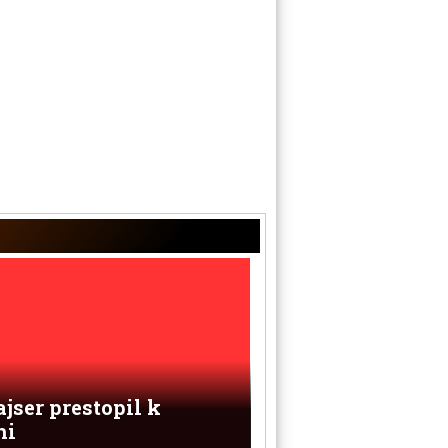
jser prestopil k
hi