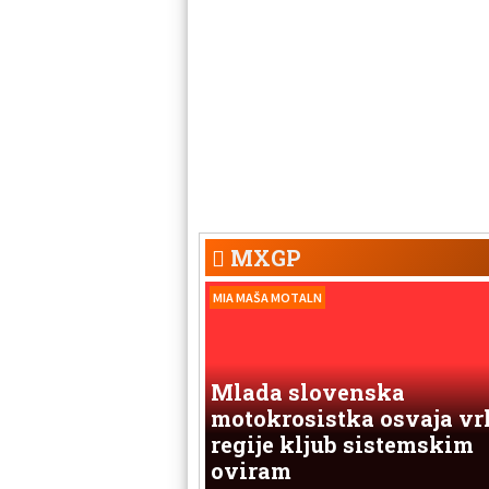
MXGP
MIA MAŠA MOTALN
Mlada slovenska
motokrosistka osvaja vr
regije kljub sistemskim
oviram