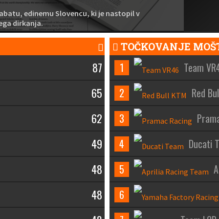
Habatu, edinemu Slovencu, ki je nastopil v
ega dirkanja.
TOČKOVANJE MOŠ
87
1
Team VR
65
2
Red Bu
62
3
Prama
49
4
Ducati 
48
5
A
48
6