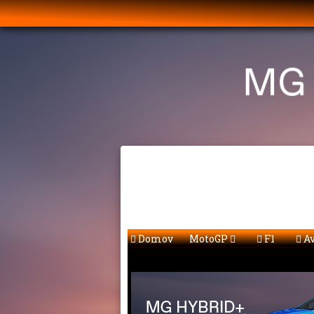
Domov
MotoGP
F1
Av