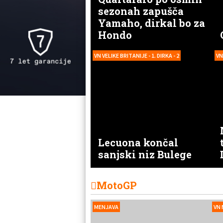
sezonah zapušča
Yamaho, dirkal bo za
Hondo
VN VELIKE BRITANIJE - 1. DIRKA - 2
VN
Lecuona končal
sanjski niz Bulege
MotoGP
MENJAVA
VN 