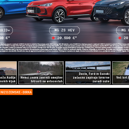
Dacia, Ford in Suzuki
moža Audija
Nemci znova zavrnili omejitev
začasno zapirajo tovarne
Več kot 
nskih kljuk
hitrosti na avtocestah
zaradi suše
 NIZOZEMSKE - DIRKA