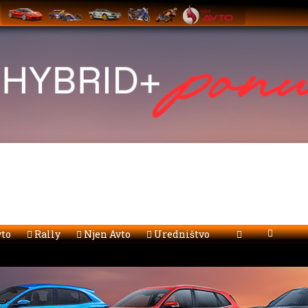
to
Rally
Njen Avto
Uredništvo