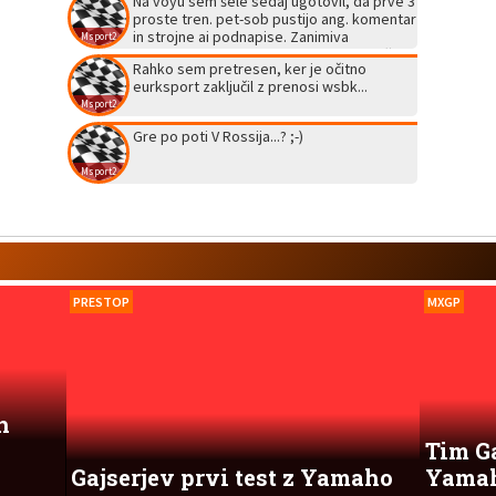
Na voyu sem šele sedaj ugotovil, da prve 3
proste tren. pet-sob pustijo ang. komentar
in strojne ai podnapise. Zanimiva
Msport2
popestrjtev motosportnega vikenda, če
Rahko sem pretresen, ker je očitno
koga zanima... Glede na mes. ceno, se bo
eurksport zaključil z prenosi wsbk...
letos očitno dalo videti ogromno. No
Msport2
brainer: F1, motogp in superbike na enem
mestu brez reklam.
Gre po poti V Rossija...? ;-)
Msport2
PRESTOP
MXGP
h
Tim Ga
Gajserjev prvi test z Yamaho
Yama