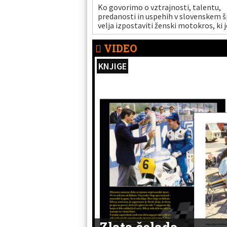
Ko govorimo o vztrajnosti, talentu,
predanosti in uspehih v slovenskem š
velja izpostaviti ženski motokros, ki j
nas prezrt, a povsem neupravičeno.
VIDEO
KNJIGE
Zlata čelada