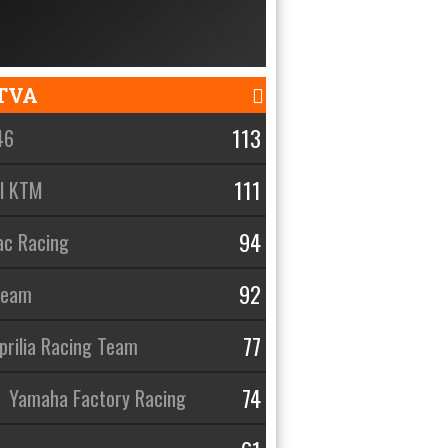
TVA
113
46
111
ll KTM
94
c Racing
92
Team
77
prilia Racing Team
74
Yamaha Factory Racing