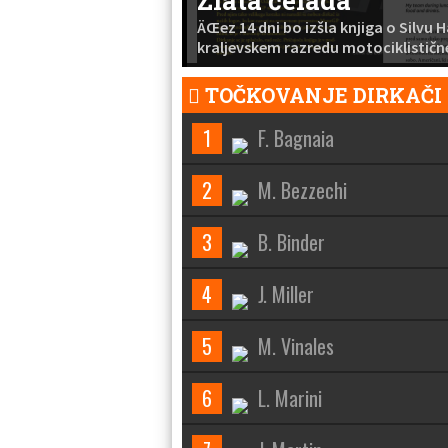
ÄŒez 14 dni bo izšla knjiga o Silvu 
kraljevskem razredu motociklističn
TOČKOVANJE DIRKAČI
1
F. Bagnaia
2
M. Bezzechi
3
B. Binder
4
J. Miller
5
M. Vinales
6
L. Marini