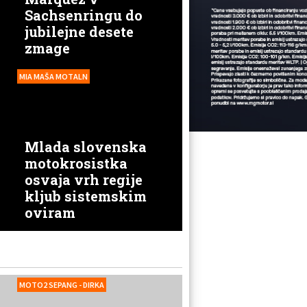
Sachsenringu do
jubilejne desete
zmage
MIA MAŠA MOTALN
Mlada slovenska
motokrosistka
osvaja vrh regije
kljub sistemskim
oviram
MOTO2 SEPANG - DIRKA