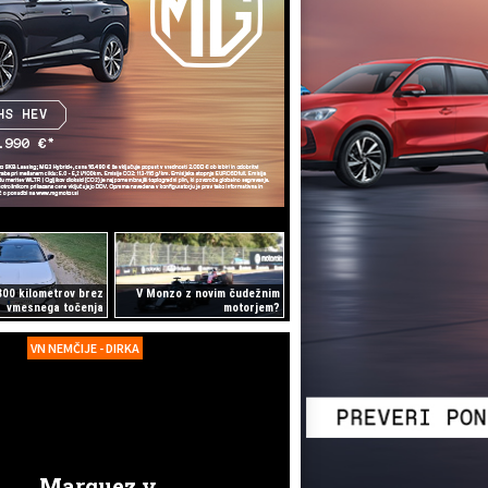
800 kilometrov brez
V Monzo z novim čudežnim
vmesnega točenja
motorjem?
VN NEMČIJE - DIRKA
Marquez v