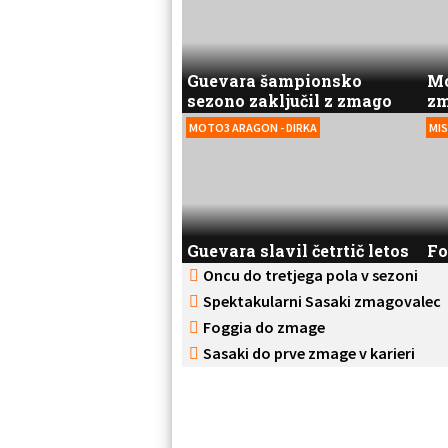
Guevara šampionsko
Mc
sezono zaključil z zmago
z
MOTO3 ARAGON - DIRKA
MIS
Guevara slavil četrtič letos
Fo
Oncu do tretjega pola v sezoni
Spektakularni Sasaki zmagovalec
Foggia do zmage
Sasaki do prve zmage v karieri