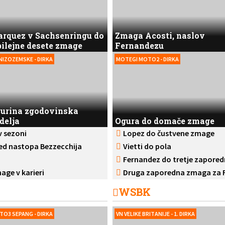
rquez v Sachsenringu do
Zmaga Acosti, naslov
bilejne desete zmage
Fernandezu
NIZOZEMSKE - DIRKA
MOTEGI MOTO2 - DIRKA
urina zgodovinska
delja
Ogura do domače zmage
v sezoni
Lopez do čustvene zmage
ed nastopa Bezzecchija
Vietti do pola
Fernandez do tretje zapore
age v karieri
Druga zaporedna zmaga za 
WSBK
O3 SEPANG - DIRKA
VN VELIKE BRITANIJE - 1. DIRKA