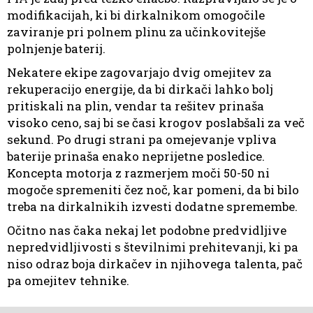
modifikacijah, ki bi dirkalnikom omogočile
zaviranje pri polnem plinu za učinkovitejše
polnjenje baterij.
Nekatere ekipe zagovarjajo dvig omejitev za
rekuperacijo energije, da bi dirkači lahko bolj
pritiskali na plin, vendar ta rešitev prinaša
visoko ceno, saj bi se časi krogov poslabšali za več
sekund. Po drugi strani pa omejevanje vpliva
baterije prinaša enako neprijetne posledice.
Koncepta motorja z razmerjem moči 50-50 ni
mogoče spremeniti čez noč, kar pomeni, da bi bilo
treba na dirkalnikih izvesti dodatne spremembe.
Očitno nas čaka nekaj let podobne predvidljive
nepredvidljivosti s številnimi prehitevanji, ki pa
niso odraz boja dirkačev in njihovega talenta, pač
pa omejitev tehnike.