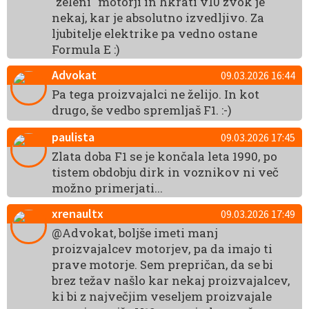
"zeleni" motorji in hkrati v10 zvok je
nekaj, kar je absolutno izvedljivo. Za
ljubitelje elektrike pa vedno ostane
Formula E :)
Advokat
09.03.2026 16:44
Pa tega proizvajalci ne želijo. In kot
drugo, še vedbo spremljaš F1. :-)
paulista
09.03.2026 17:45
Zlata doba F1 se je končala leta 1990, po
tistem obdobju dirk in voznikov ni več
možno primerjati...
xrenaultx
09.03.2026 17:49
@Advokat, boljše imeti manj
proizvajalcev motorjev, pa da imajo ti
prave motorje. Sem prepričan, da se bi
brez težav našlo kar nekaj proizvajalcev,
ki bi z največjim veseljem proizvajale