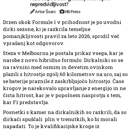
nepredvidljivost?
Artur Švarc
HB Press
Drzen skok Formule 1 v prihodnost je po uvodni
dirki sezone, ki je razkrila temeljne
pomanjkljivosti pravil za leto 2026, sprožil več
vprašanj kot odgovorov.
Steza v Melbournu je postala prikaz vsega, kar je
narobe z novo hibridno formulo. Dirkalniki so se
na ravnini med osmim in devetim ovinkom
plazili s hitrostjo zgolj 60 kilometrov na uro, saj so
se baterije praznile z zaskrbljujočo hitrostjo. Čase
krogov je narekovalo upravljanje z energijo in ne
čista hitrost, kar je v popolnem nasprotju s tem,
kar F1 predstavlja.
Posnetki s kamer na dirkalnikih so razkrili, da so
dirkači spuščali plin v trenutkih, ko bi morali
napadati. To je kvalifikacijske kroge iz