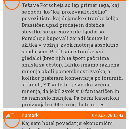
Težave Porscheja so lep primer tega, kaj
se zgodi, ko "kaj proizvajalci želijo"
povozi tisto, kaj dejanske stranke želijo.
Drastičen upad prodaje in dobička,
številke so spregovorile. Ljudje so
Porscheje kupovali zaradi čustev in
užitka v vožnji, zvok motorja absolutno
spada sem. Pri f1 smo stranke vsi
gledalci (brez njih ta šport pač nima
smisla za obstoj). Lahko imamo različna
mnenja okoli pomembnosti zvoka, a
kolikor prebiram komentarje po forumih,
straneh, YT videih... je velika večina
mnenja, da je bil zvok v10 fantastičen in
da nam zelo manjka. Pa če mi katerikoli
proizvajalec 100x reče, da to ni res.
ripmork
09.03.2026 15:43
Kaj sem hotel povedat je: ekonomični