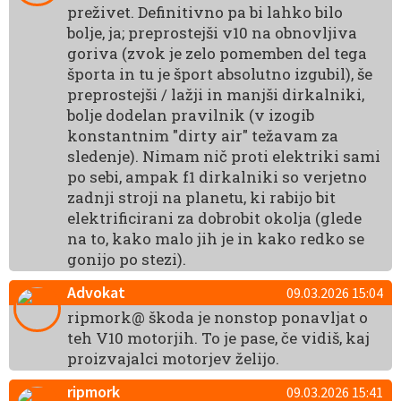
preživet. Definitivno pa bi lahko bilo
bolje, ja; preprostejši v10 na obnovljiva
goriva (zvok je zelo pomemben del tega
športa in tu je šport absolutno izgubil), še
preprostejši / lažji in manjši dirkalniki,
bolje dodelan pravilnik (v izogib
konstantnim "dirty air" težavam za
sledenje). Nimam nič proti elektriki sami
po sebi, ampak f1 dirkalniki so verjetno
zadnji stroji na planetu, ki rabijo bit
elektrificirani za dobrobit okolja (glede
na to, kako malo jih je in kako redko se
gonijo po stezi).
Advokat
09.03.2026 15:04
ripmork@ škoda je nonstop ponavljat o
teh V10 motorjih. To je pase, če vidiš, kaj
proizvajalci motorjev želijo.
ripmork
09.03.2026 15:41