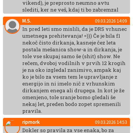
vikend), je preprosto neumno avtu
slediti, ker ne veš, kdaj ti bo zabremzal
M.S.
09.03.2026 14:09
In pred leti smo mislili, da je DRS vrhunec
umetnega prehitevanja! =))) Če je bila f1
nekoč čisto dirkanja, kasneje čez leta
postala mešanica show-a in dirkanja, je
tole vse skupaj samo še (shit) show. Ne
rečem, dvoboj vodilnih v prvih 12 krogih
je na oko izgledal zanimivo, ampak kaj
ko je bilo za vsem tem le upravljanje z
energijo in ni imelo nič z vrhunskim
dirkanjem enega ali drugega. In kot je že
omenjeno, tole sranje bomo gledali še
nekaj let, preden bodo zopet spremenili
pravila.
ripmork
09.03.2026 14:53
Dokler so pravila za vse enaka, bo za