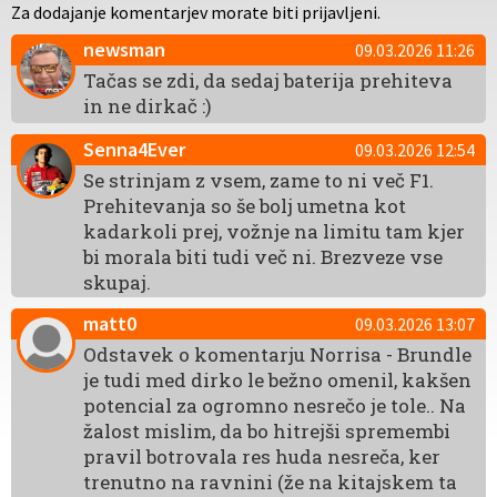
Za dodajanje komentarjev morate biti prijavljeni.
newsman
09.03.2026 11:26
Tačas se zdi, da sedaj baterija prehiteva
in ne dirkač :)
Senna4Ever
09.03.2026 12:54
Se strinjam z vsem, zame to ni več F1.
Prehitevanja so še bolj umetna kot
kadarkoli prej, vožnje na limitu tam kjer
bi morala biti tudi več ni. Brezveze vse
skupaj.
matt0
09.03.2026 13:07
Odstavek o komentarju Norrisa - Brundle
je tudi med dirko le bežno omenil, kakšen
potencial za ogromno nesrečo je tole.. Na
žalost mislim, da bo hitrejši spremembi
pravil botrovala res huda nesreča, ker
trenutno na ravnini (že na kitajskem ta