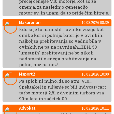
precej cenejše V10 motorje, kot so že
omenja, za naslednjo generacijo
motorjev. In upam, da to pride čim hitreje.
Makaronarr
10.03.2026 08:39
kdo si je to namislil....ovinke vozijo kot
omike ker si polnijo baterije v ovinkih.
najboljsa prehitevanja so vedno bila v
ovinkih ne pa na ravninah...ZEH. 50
"umetnih" prehitevanj ne bo nikoli
nadomestilo enega prehitevanja na
polno, noz na noz!
Msport2
10.03.2026 10:00
Pa sploh ni nujno, da so atm. V10...
Spektakel in tuljenje so bili indycar/cart
turbo motorji 2,8l z dvojnim turbom vsa
90ta leta in začetek 00.
Advokat
10.03.2026 10:11