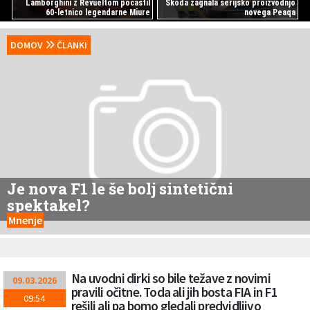
Lamborghini z Revueltom počastil
Škoda zagnala serijsko proizvodnjo
60-letnico legendarne Miure
novega Peaqa
DOMOV
ČLANKI
Je nova F1 le še bolj sintetični
spektakel?
Mnenje
Na uvodni dirki so bile težave z novimi
09.03.2026
pravili očitne. Toda ali jih bosta FIA in F1
09:54
rešili ali pa bomo gledali predvidljivo