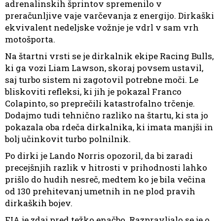
adrenalinskih šprintov spremenilo v
preračunljive vaje varčevanja z energijo. Dirkaški
ekvivalent nedeljske vožnje je vdrl v sam vrh
motošporta.
Na štartni vrsti se je dirkalnik ekipe Racing Bulls,
ki ga vozi Liam Lawson, skoraj povsem ustavil,
saj turbo sistem ni zagotovil potrebne moči. Le
bliskoviti refleksi, ki jih je pokazal Franco
Colapinto, so preprečili katastrofalno trčenje.
Dodajmo tudi tehnično razliko na štartu, ki sta jo
pokazala oba rdeča dirkalnika, ki imata manjši in
bolj učinkovit turbo polnilnik.
Po dirki je Lando Norris opozoril, da bi zaradi
precejšnjih razlik v hitrosti v prihodnosti lahko
prišlo do hudih nesreč, medtem ko je bila večina
od 130 prehitevanj umetnih in ne plod pravih
dirkaških bojev.
FIA je zdaj pred težko enačbo. Razpravljalo se je o