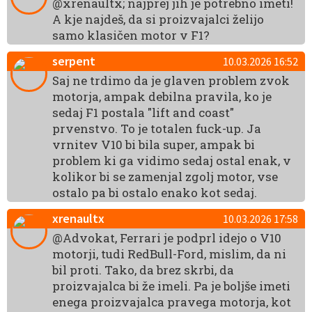
@xrenaultx; najprej jih je potrebno imeti!
A kje najdeš, da si proizvajalci želijo
samo klasičen motor v F1?
serpent
10.03.2026 16:52
Saj ne trdimo da je glaven problem zvok
motorja, ampak debilna pravila, ko je
sedaj F1 postala "lift and coast"
prvenstvo. To je totalen fuck-up. Ja
vrnitev V10 bi bila super, ampak bi
problem ki ga vidimo sedaj ostal enak, v
kolikor bi se zamenjal zgolj motor, vse
ostalo pa bi ostalo enako kot sedaj.
xrenaultx
10.03.2026 17:58
@Advokat, Ferrari je podprl idejo o V10
motorji, tudi RedBull-Ford, mislim, da ni
bil proti. Tako, da brez skrbi, da
proizvajalca bi že imeli. Pa je boljše imeti
enega proizvajalca pravega motorja, kot