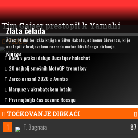
Tim Gajser prestopil k Yamahi
Zlata čelada
ÄŒez 14 dni bo izšla knjiga o Silvu Habatu, edinemu Slovencu, ki je
VIDEO
nastopil v kraljevskem razredu motociklističnega dirkanja.
Knjige
Kako v praksi deluje Ducatijev holeshot
20 najbolj smešnih MotoGP trenutkov
Zarco oznanil 2020 z Avintio
Marquez v akrobatskem letalu
Prvi najboljši čas sezone Rossiju
TOČKOVANJE DIRKAČI
87
1
F. Bagnaia