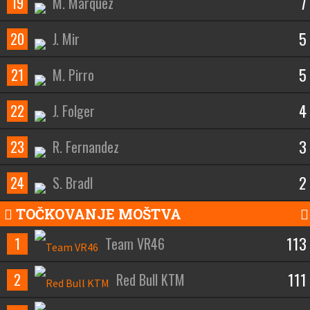
7
19
M. Marquez
5
20
J. Mir
5
21
M. Pirro
4
22
J. Folger
3
23
R. Fernandez
2
24
S. Bradl
TOČKOVANJE MOŠTVA
113
1
Team VR46
111
2
Red Bull KTM