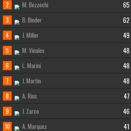
65
2
M. Bezzechi
62
3
B. Binder
49
4
J. Miller
48
5
M. Vinales
48
6
L. Marini
48
7
J. Martin
47
8
A. Rins
46
9
J. Zarco
41
10
A. Marquez