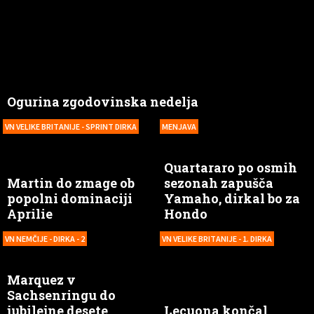
Ogurina zgodovinska nedelja
VN VELIKE BRITANIJE - SPRINT DIRKA
MENJAVA
Quartararo po osmih
Martin do zmage ob
sezonah zapušča
popolni dominaciji
Yamaho, dirkal bo za
Aprilie
Hondo
VN NEMČIJE - DIRKA - 2
VN VELIKE BRITANIJE - 1. DIRKA
Marquez v
Sachsenringu do
jubilejne desete
Lecuona končal