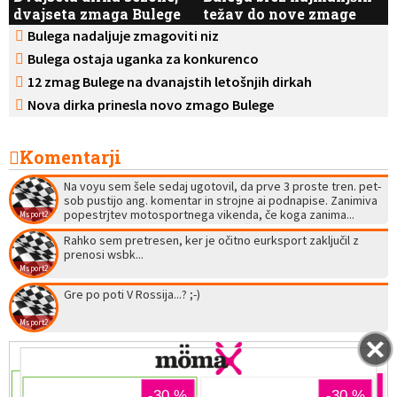
dvajseta zmaga Bulege
težav do nove zmage
Bulega nadaljuje zmagoviti niz
Bulega ostaja uganka za konkurenco
12 zmag Bulege na dvanajstih letošnjih dirkah
Nova dirka prinesla novo zmago Bulege
Komentarji
Na voyu sem šele sedaj ugotovil, da prve 3 proste tren. pet-
sob pustijo ang. komentar in strojne ai podnapise. Zanimiva
popestrjtev motosportnega vikenda, če koga zanima...
Msport2
Glede na mes. ceno, se bo letos očitno dalo videti ogromno.
Rahko sem pretresen, ker je očitno eurksport zaključil z
No brainer: F1, motogp in superbike na enem mestu brez
prenosi wsbk...
reklam.
Msport2
Gre po poti V Rossija...? ;-)
Msport2