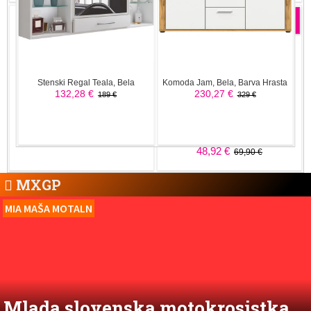
MXGP
MIA MAŠA MOTALN
Mlada slovenska motokrosistka