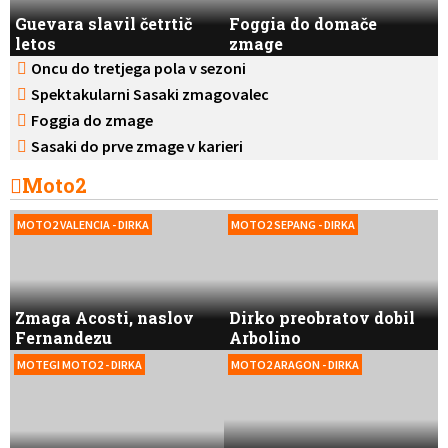
Guevara slavil četrtič
Foggia do domače
letos
zmage
Oncu do tretjega pola v sezoni
Spektakularni Sasaki zmagovalec
Foggia do zmage
Sasaki do prve zmage v karieri
Moto2
MOTO2 VALENCIA - DIRKA
MOTO2 SEPANG - DIRKA
Zmaga Acosti, naslov
Dirko preobratov dobil
Fernandezu
Arbolino
MOTEGI MOTO2 - DIRKA
MOTO2 ARAGON - DIRKA