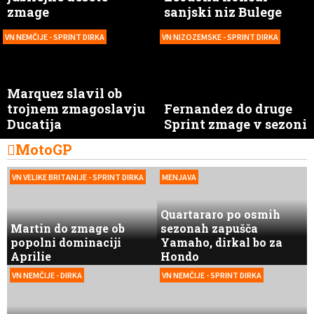
zmage
sanjski niz Bulege
VN NEMČIJE - SPRINT DIRKA
VN NIZOZEMSKE - SPRINT DIRKA
Marquez slavil ob
trojnem zmagoslavju
Fernandez do druge
Ducatija
Sprint zmage v sezoni
MotoGP
VN VELIKE BRITANIJE - SPRINT DIRKA
MENJAVA
Quartararo po osmih
Martin do zmage ob
sezonah zapušča
popolni dominaciji
Yamaho, dirkal bo za
Aprilie
Hondo
VN NEMČIJE - DIRKA
VN NEMČIJE - SPRINT DIRKA