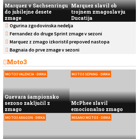
Marquez v Sachsenringu
Marquez slavil ob
do jubilejne desete
trojnem zmagoslavju
zmage
Ducatija
Ogurina zgodovinska nedelja
Fernandez do druge Sprint zmage v sezoni
Marquez z zmago izkoristil prepoved nastopa
Bezzecchija
Bagnaia do prve zmage v sezoni
Moto3
MOTO3 VALENCIA - DIRKA
MOTO3 SEPANG - DIRKA
Guevara šampionsko
sezono zaključil z
McPhee slavil
zmago
emocionalno zmago
MOTO3 ARAGON - DIRKA
MISANO MOTO3 - DIRKA