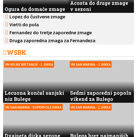
Acosta do druge zmage
Ogura do domače zmage
v sezoni
Lopez do čustvene zmage
Vietti do pola
Fernandez do tretje zaporedne zmage
Druga zaporedna zmaga za Fernandeza
WSBK
VN VELIKE BRITANIJE - 1. DIRKA
VN SAN MARINA - 2. DIRKA
Lecuona končal sanjski
Sedmi zaporedni popoln
niz Bulege
vikend za Bulego
VN SAN MARINA - SUPERPOLE DIRKA
VN SAN MARINA - 1. DIRKA
Dvajseta dirka sezone,
Bulega brez najmanjših