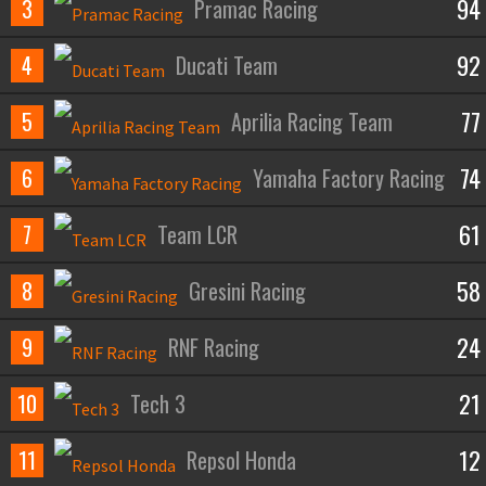
94
3
Pramac Racing
92
4
Ducati Team
77
5
Aprilia Racing Team
74
6
Yamaha Factory Racing
61
7
Team LCR
58
8
Gresini Racing
24
9
RNF Racing
21
10
Tech 3
12
11
Repsol Honda