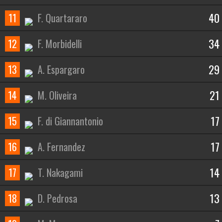
40
11
F. Quartararo
34
12
F. Morbidelli
29
13
A. Espargaro
21
14
M. Oliveira
17
15
F. di Giannantonio
17
16
A. Fernandez
14
17
T. Nakagami
13
18
D. Pedrosa