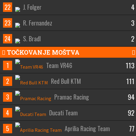
4
22
J. Folger
3
23
R. Fernandez
2
24
S. Bradl
TOČKOVANJE MOŠTVA
113
1
Team VR46
111
2
Red Bull KTM
94
3
Pramac Racing
92
4
Ducati Team
77
5
Aprilia Racing Team