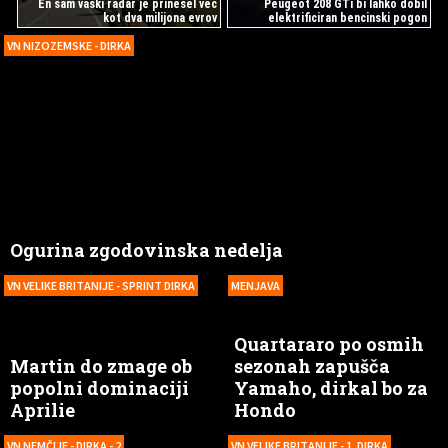
En sam vaški radar je prinesel več
Peugeot 208 GTi bi lahko dobil
kot dva milijona evrov
elektrificiran bencinski pogon
VN NIZOZEMSKE - DIRKA
Ogurina zgodovinska nedelja
VN VELIKE BRITANIJE - SPRINT DIRKA
MENJAVA
Quartararo po osmih
Martin do zmage ob
sezonah zapušča
popolni dominaciji
Yamaho, dirkal bo za
Aprilie
Hondo
VN NEMČIJE - DIRKA - 2
VN VELIKE BRITANIJE - 1. DIRKA