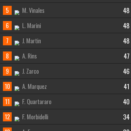
48
5
M. Vinales
48
6
L. Marini
48
7
J. Martin
47
8
A. Rins
46
9
J. Zarco
41
10
A. Marquez
40
11
F. Quartararo
34
12
F. Morbidelli