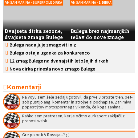
VN SAN MARINA - SUPERPOLE DIRKA
VN SAN MARINA - 1. DIRKA
Dvajseta dirka sezone,
Bulega brez najmanjših
dvajseta zmaga Bulege
težav do nove zmage
Bulega nadaljuje zmagoviti niz
Bulega ostaja uganka za konkurenco
12 zmag Bulege na dvanajstih letošnjih dirkah
Nova dirka prinesla novo zmago Bulege
Komentarji
Na voyu sem šele sedaj ugotovil, da prve 3 proste tren. pet-
sob pustijo ang. komentar in strojne ai podnapise. Zanimiva
popestrjtev motosportnega vikenda, če koga zanima...
Msport2
Glede na mes. ceno, se bo letos očitno dalo videti ogromno.
Rahko sem pretresen, ker je očitno eurksport zaključil z
No brainer: F1, motogp in superbike na enem mestu brez
prenosi wsbk...
reklam.
Msport2
Gre po poti V Rossija...? ;-)