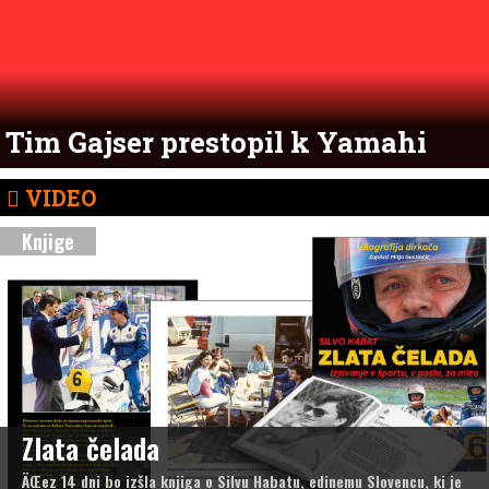
Tim Gajser prestopil k Yamahi
VIDEO
Knjige
Zlata čelada
ÄŒez 14 dni bo izšla knjiga o Silvu Habatu, edinemu Slovencu, ki je