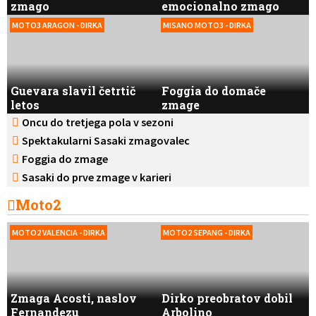
zmago
emocionalno zmago
MOTO3 ARAGON - DIRKA
MISANO MOTO3 - DIRKA
Guevara slavil četrtič
Foggia do domače
letos
zmage
Oncu do tretjega pola v sezoni
Spektakularni Sasaki zmagovalec
Foggia do zmage
Sasaki do prve zmage v karieri
Moto2
MOTO2 VALENCIA - DIRKA
MOTO2 SEPANG - DIRKA
Zmaga Acosti, naslov
Dirko preobratov dobil
Fernandezu
Arbolino