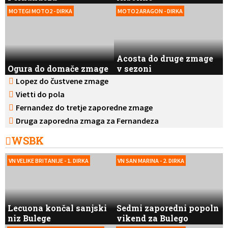
MOTEGI MOTO2 - DIRKA
MOTO2 ARAGON - DIRKA
Acosta do druge zmage
Ogura do domače zmage
v sezoni
Lopez do čustvene zmage
Vietti do pola
Fernandez do tretje zaporedne zmage
Druga zaporedna zmaga za Fernandeza
WSBK
VN VELIKE BRITANIJE - 1. DIRKA
VN SAN MARINA - 2. DIRKA
Lecuona končal sanjski
Sedmi zaporedni popoln
niz Bulege
vikend za Bulego