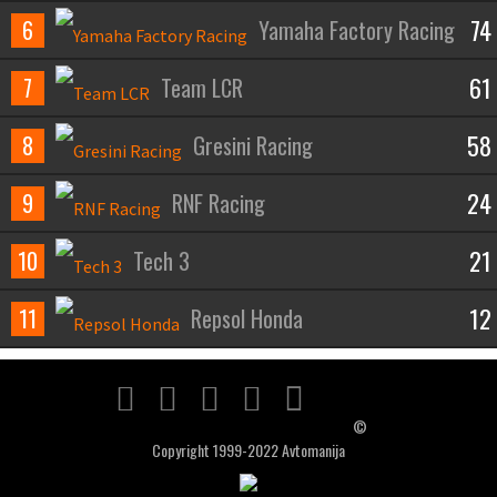
74
6
Yamaha Factory Racing
61
7
Team LCR
58
8
Gresini Racing
24
9
RNF Racing
21
10
Tech 3
12
11
Repsol Honda
©
Copyright 1999-2022 Avtomanija