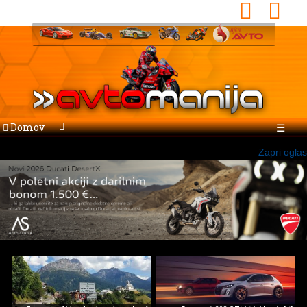
Domov
☰
Zapri oglas