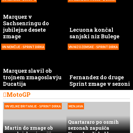
Marquez v
Sachsenringu do
jubilejne desete
Lecuona končal
zmage
sanjski niz Bulege
VN NEMČIJE - SPRINT DIRKA
VN NIZOZEMSKE - SPRINT DIRKA
Marquez slavil ob
trojnem zmagoslavju
Fernandez do druge
Ducatija
Sprint zmage v sezoni
MotoGP
VN VELIKE BRITANIJE - SPRINT DIRKA
MENJAVA
Quartararo po osmih
Martin do zmage ob
sezonah zapušča