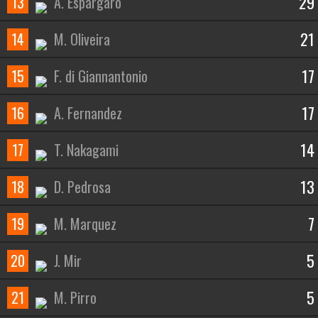
29
13
A. Espargaro
21
14
M. Oliveira
17
15
F. di Giannantonio
17
16
A. Fernandez
14
17
T. Nakagami
13
18
D. Pedrosa
7
19
M. Marquez
5
20
J. Mir
5
21
M. Pirro