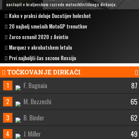
nastopil v kraljevskem razredu motociklističnega dirkanja.
Kako v praksi deluje Ducatijev holeshot
20 najbolj smešnih MotoGP trenutkov
Zarco oznanil 2020 z Avintio
Marquez v akrobatskem letalu
Prvi najboljši čas sezone Rossiju
TOČKOVANJE DIRKAČI
87
1
F. Bagnaia
65
2
M. Bezzechi
62
3
B. Binder
49
4
J. Miller