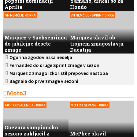
popolni dominaciji
Yamaho, dirkal bo za
Aprilie
Hondo
VN NEMČIJE - DIRKA
VN NEMČIJE - SPRINT DIRKA
Marquez v Sachsenringu
Marquez slavil ob
do jubilejne desete
trojnem zmagoslavju
zmage
Ducatija
Ogurina zgodovinska nedelja
Fernandez do druge Sprint zmage v sezoni
Marquez z zmago izkoristil prepoved nastopa
Bezzecchija
Bagnaia do prve zmage v sezoni
Moto3
MOTO3 VALENCIA - DIRKA
MOTO3 SEPANG - DIRKA
Guevara šampionsko
sezono zaključil z
McPhee slavil