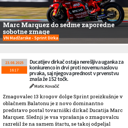
Marc Marquez do sedme zaporedne
sobotne zmage
VN Madžarske - Sprint Dirka
Ducatijev dirkač ostaja nerešljiva uganka za
23.08.2025
konkurenco in drvi proti novemu naslovu
16:17
prvaka, saj njegova prednost v prvenstvu
znaša že 152 točk.
Matic Kovačič
Zmagovalec 13 krogov dolge Sprint preizkušnje v
oblačnem Balatonu je z novo dominantno
predstavo postal tovarniški dirkač Ducatija Marc
Marquez. Slednji je vsa vprašanja o zmagovalcu
razrešil že na samem štartu, se takoj odpeljal