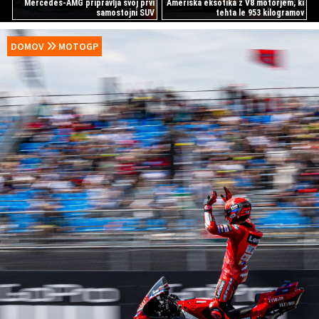
Mercedes-AMG pripravlja svoj prvi
Ameriška eksotika z V8 motorjem, ki
samostojni SUV
tehta le 953 kilogramov
DOMOV
MOTOGP