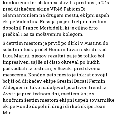
konkurenci ter ob koncu slavil s prednostjo 2.1s
pred dirkačem ekipe VR46 Fabiom Di
Giannantoniem na drugem mestu, ekipni uspeh
ekipe Valentina Rossija pa je s tretjim mestom
dopolnil Franco Morbidelli, ki je ciljno črto
prečkal 1.5s za moštvenim kolegom.
S četrtim mestom je prvič po dirki v Austinu do
sobotnih točk pričel Hondin tovarniški dirkač
Luca Marini, njegov rezultat pa je še toliko bolj
impresiven, saj še ni čisto okreval po hudih
poškodbah iz testiranj v Suzuki pred dvema
mesecema. Končno peto mesto je tokrat osvojil
boljši od dirkačev ekipe Gresini Ducati Fermin
Aldeguer in tako nadaljeval pozitiven trend iz
Avstrije pred tednom dni, medtem ko je s
končnim šestim mestom ekipni uspeh tovarniške
ekipe Honde dopolnil drugi dirkač ekipe Joan
Mir.