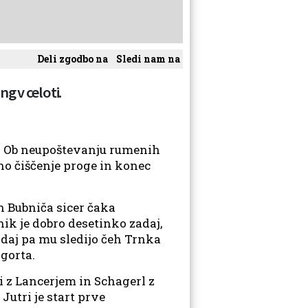
Deli zgodbo na
Sledi nam na
ng v celoti.
gi. Ob neupoštevanju rumenih
jno čiščenje proge in konec
n Bubniča sicer čaka
ik je dobro desetinko zadaj,
adaj pa mu sledijo čeh Trnka
agorta.
i z Lancerjem in Schagerl z
Jutri je start prve