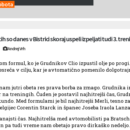
Sobota
ih so danes v Bistrici skoraj uspeli izpeljati tudi 3. treni
Andrej Vrh
pom formul, ko je Grudnikov Clio izpustil olje po pro
nesreča v cilju, kar je avtomatično pomenilo dolgotra
am jutri obeta res prava borba za zmago. Grudnika i
a treningih. Čuden je postavil najhitrejši čas, Grudn
undo. Med formulami je bil najhitrejši Merli, tesno z
 belgijec Corentin Starck in španec Joseba Iraola Lanz
anajsti čas. Najhitrelša med avtomobilisti pa Bratsch
n pa tudi vreme nam obetajo pravo dirkaško nedeljo. 