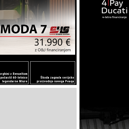
rghini z Revueltom
počastil 60-letnico
Škoda zagnala serijsko
legendarne Miure
proizvodnjo novega Peaqa