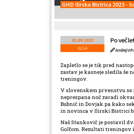
GHD Ilirska Bistrica 2023 - 
Po več let
03.09.2023
02:14
Andrej Vrh
Zapletlo se je tik pred nasto
zastav je kasneje sledila še 
treningov.
V slovenskem prvenstvu se n
neprespana noč zaradi okvar n
Bubnič in Dovjak pa kako sek
in novinca v Ilirski Bistrici
Naš Stankovič je postavil dv
Golfom. Rezultati treningov i