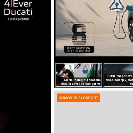
Električni poltovo
Alarm iz Italije: rekordno
tisoč dolarjev, mo
število okvar zaradi goriva
t
DOMOV
SLOSPORT