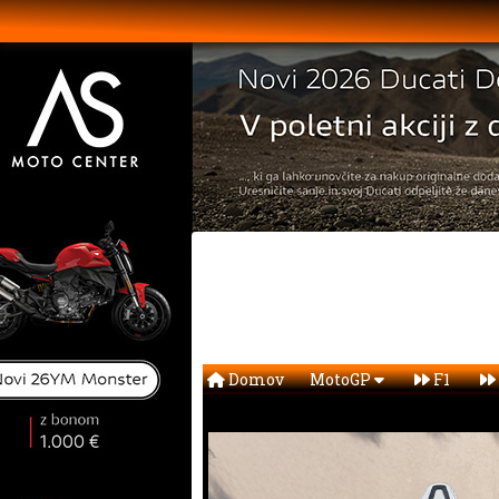
Domov
MotoGP
F1