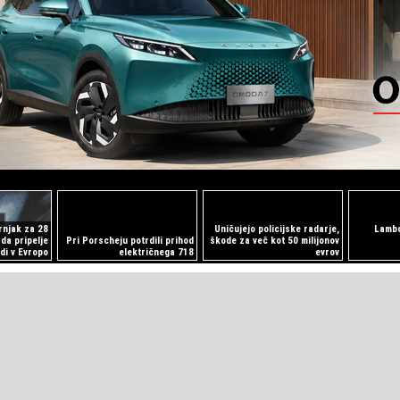
rnjak za 28
Uničujejo policijske radarje,
Lambo
rda pripelje
Pri Porscheju potrdili prihod
škode za več kot 50 milijonov
udi v Evropo
električnega 718
evrov