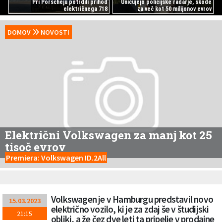
Pri Porscheju potrdili prihod
Uničujejo policijske radarje, škode
električnega 718
za več kot 50 milijonov evrov
DOMOV
NOVOSTI
Električni Volkswagen za manj kot 25
tisoč evrov
Premiera: Volkswagen ID.2All
Volkswagen je v Hamburgu predstavil novo
15.03.2023
električno vozilo, ki je za zdaj še v študijski
21:15
obliki, a že čez dve leti ta pripelje v prodajne