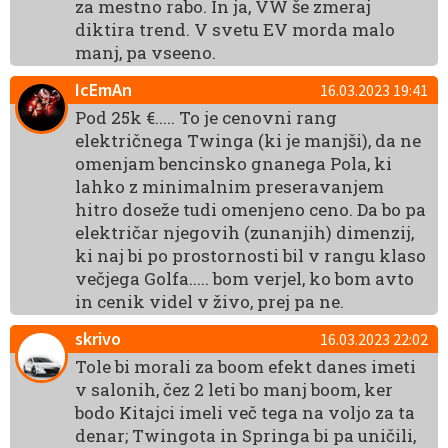
za mestno rabo. In ja, VW še zmeraj
diktira trend. V svetu EV morda malo
manj, pa vseeno.
IcEmAn
16.03.2023 19:41
Pod 25k €..... To je cenovni rang
električnega Twinga (ki je manjši), da ne
omenjam bencinsko gnanega Pola, ki
lahko z minimalnim preseravanjem
hitro doseže tudi omenjeno ceno. Da bo pa
električar njegovih (zunanjih) dimenzij,
ki naj bi po prostornosti bil v rangu klaso
večjega Golfa..... bom verjel, ko bom avto
in cenik videl v živo, prej pa ne.
skrivo
16.03.2023 22:02
Tole bi morali za boom efekt danes imeti
v salonih, čez 2 leti bo manj boom, ker
bodo Kitajci imeli več tega na voljo za ta
denar; Twingota in Springa bi pa uničili,