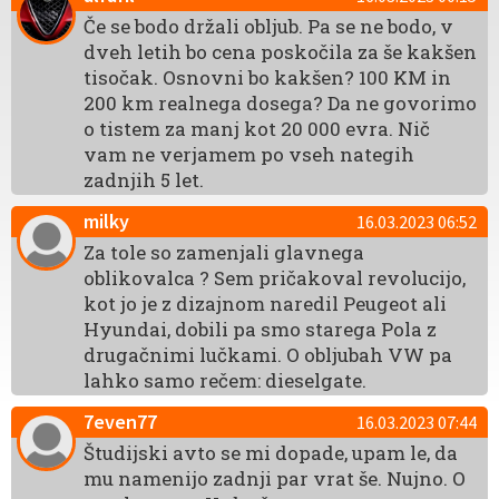
Če se bodo držali obljub. Pa se ne bodo, v
dveh letih bo cena poskočila za še kakšen
tisočak. Osnovni bo kakšen? 100 KM in
200 km realnega dosega? Da ne govorimo
o tistem za manj kot 20 000 evra. Nič
vam ne verjamem po vseh nategih
zadnjih 5 let.
milky
16.03.2023 06:52
Za tole so zamenjali glavnega
oblikovalca ? Sem pričakoval revolucijo,
kot jo je z dizajnom naredil Peugeot ali
Hyundai, dobili pa smo starega Pola z
drugačnimi lučkami. O obljubah VW pa
lahko samo rečem: dieselgate.
7even77
16.03.2023 07:44
Študijski avto se mi dopade, upam le, da
mu namenijo zadnji par vrat še. Nujno. O