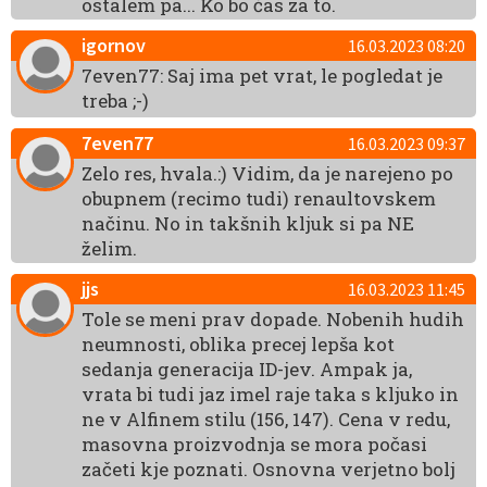
ostalem pa... Ko bo čas za to.
igornov
16.03.2023 08:20
7even77: Saj ima pet vrat, le pogledat je
treba ;-)
7even77
16.03.2023 09:37
Zelo res, hvala.:) Vidim, da je narejeno po
obupnem (recimo tudi) renaultovskem
načinu. No in takšnih kljuk si pa NE
želim.
jjs
16.03.2023 11:45
Tole se meni prav dopade. Nobenih hudih
neumnosti, oblika precej lepša kot
sedanja generacija ID-jev. Ampak ja,
vrata bi tudi jaz imel raje taka s kljuko in
ne v Alfinem stilu (156, 147). Cena v redu,
masovna proizvodnja se mora počasi
začeti kje poznati. Osnovna verjetno bolj