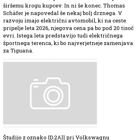
širšemu krogu kupcev. In ni še konec. Thomas
Schäfer je napovedal še nekaj bolj drznega. V
razvoju imajo električni avtomobil, ki na ceste
pripelje leta 2026, njegova cena pa bo pod 20 tisoč
evri. Istega leta predstavijo tudi električnega
športnega terenca, ki bo najverjetneje zamenjava
za Tiguana.
Študijo z oznako ID.2All pri Volkswagnu