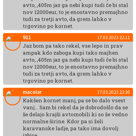
avto, ,405m jaz ga nebi kupi tudi če bi stal
nov 12000eur, to je enostavno premajhno
tudi za tretji avto, da grem lahko v
trgovino po kornet.
911
17.03.2023 22:11
Jaz bom pa tako rekel, vse lepo in prav
ampak kdo zaboga kupi tako majhen
avto, ,405m jaz ga nebi kupi tudi če bi stal
nov 12000eur, to je enostavno premajhno
tudi za tretji avto, da grem lahko v
trgovino po kornet.
macolar
17.03.2023 23:30
Kakšen kornet manj, pa se bo dalo vsest
vanj... Sam bi rekel da je dobrodošlo da se
še delajo krajši avtomobili ki so še vedno
normalne širine. Kdor pa si želi
karavanske ladje, pa tako ima dovolj
izbire.