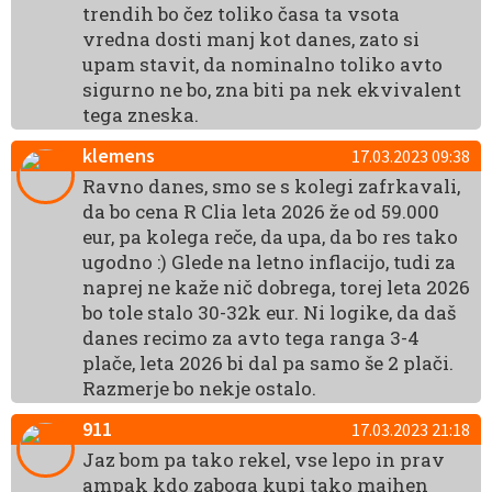
trendih bo čez toliko časa ta vsota
vredna dosti manj kot danes, zato si
upam stavit, da nominalno toliko avto
sigurno ne bo, zna biti pa nek ekvivalent
tega zneska.
klemens
17.03.2023 09:38
Ravno danes, smo se s kolegi zafrkavali,
da bo cena R Clia leta 2026 že od 59.000
eur, pa kolega reče, da upa, da bo res tako
ugodno :) Glede na letno inflacijo, tudi za
naprej ne kaže nič dobrega, torej leta 2026
bo tole stalo 30-32k eur. Ni logike, da daš
danes recimo za avto tega ranga 3-4
plače, leta 2026 bi dal pa samo še 2 plači.
Razmerje bo nekje ostalo.
911
17.03.2023 21:18
Jaz bom pa tako rekel, vse lepo in prav
ampak kdo zaboga kupi tako majhen