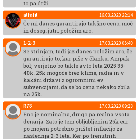
to pa drži.
alfafil
16.03.2023 22:14
Če mi danes garantirajo takšno ceno, moč
in doseg, jutri položim aro.
1-2-3
17.03.2023 05:40
Se strinjam, tudi jaz danes položim aro, če
garantirajo to, kar piše v članku. Ampak
bolj verjetno bo takle avto leta 2025 35-
40k. 25k mogoče brez klime, radia in v
kakšni državi z ogromnimi ev
subvencijami, da se bo cena nekako zbila
na 25k.
R78
17.03.2023 09:23
Eno je nominalna, drugo pa realna vsota
denarja. Zato je tem obljubljenim 25k eur
po mojem potrebno prištet inflacijo za
naslednja 2-3 leta. Ker po trenutnih