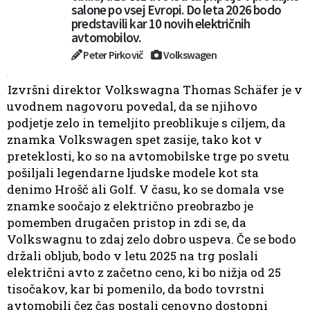
salone po vsej Evropi. Do leta 2026 bodo
predstavili kar 10 novih električnih
avtomobilov.
Peter Pirkovič
Volkswagen
Izvršni direktor Volkswagna Thomas Schäfer je v
uvodnem nagovoru povedal, da se njihovo
podjetje zelo in temeljito preoblikuje s ciljem, da
znamka Volkswagen spet zasije, tako kot v
preteklosti, ko so na avtomobilske trge po svetu
pošiljali legendarne ljudske modele kot sta
denimo Hrošč ali Golf. V času, ko se domala vse
znamke soočajo z električno preobrazbo je
pomemben drugačen pristop in zdi se, da
Volkswagnu to zdaj zelo dobro uspeva. Če se bodo
držali obljub, bodo v letu 2025 na trg poslali
električni avto z začetno ceno, ki bo nižja od 25
tisočakov, kar bi pomenilo, da bodo tovrstni
avtomobili čez čas postali cenovno dostopni