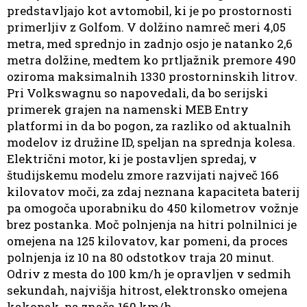
predstavljajo kot avtomobil, ki je po prostornosti
primerljiv z Golfom. V dolžino namreč meri 4,05
metra, med sprednjo in zadnjo osjo je natanko 2,6
metra dolžine, medtem ko prtljažnik premore 490
oziroma maksimalnih 1330 prostorninskih litrov.
Pri Volkswagnu so napovedali, da bo serijski
primerek grajen na namenski MEB Entry
platformi in da bo pogon, za razliko od aktualnih
modelov iz družine ID, speljan na sprednja kolesa.
Električni motor, ki je postavljen spredaj, v
študijskemu modelu zmore razvijati največ 166
kilovatov moči, za zdaj neznana kapaciteta baterij
pa omogoča uporabniku do 450 kilometrov vožnje
brez postanka. Moč polnjenja na hitri polnilnici je
omejena na 125 kilovatov, kar pomeni, da proces
polnjenja iz 10 na 80 odstotkov traja 20 minut.
Odriv z mesta do 100 km/h je opravljen v sedmih
sekundah, najvišja hitrost, elektronsko omejena
kakopak, pa znaša 160 km/h.