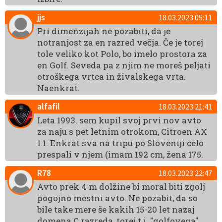
jjs
18.03.2023 05:11
Pri dimenzijah ne pozabiti, da je
notranjost za en razred večja. Če je torej
tole veliko kot Polo, bo imelo prostora za
en Golf. Seveda pa z njim ne moreš peljati
otroškega vrtca in živalskega vrta.
Naenkrat.
alfafil
18.03.2023 21:41
Leta 1993. sem kupil svoj prvi nov avto
za naju s pet letnim otrokom, Citroen AX
1.1. Enkrat sva na tripu po Sloveniji celo
prespali v njem (imam 192 cm, žena 175.
R78
18.03.2023 22:47
Avto prek 4 m dolžine bi moral biti zgolj
pogojno mestni avto. Ne pozabit, da so
bile take mere še kakih 15-20 let nazaj
domena C razreda, torej t.i. "golfovega"