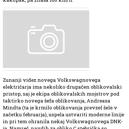
Zunanji videz novega Volkswagnovega
električarja ima nekoliko drugačen oblikovalski
pristop, saj je ekipa oblikovalskih mojstrov pod
taktirko novega šefa oblikovanja, Andreasa
Mindta (ta je krmilo oblikovanja prevzel šele v
začetku februarja), uspela ustvariti moderne linije
in pri tem ohranila nekaj Volkswagnovega DNK-
ja. Namreč, navdih za obliko C stebrička so