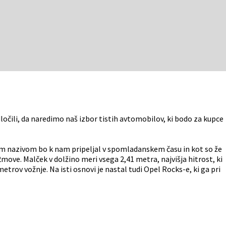
očili, da naredimo naš izbor tistih avtomobilov, ki bodo za kupce
im nazivom bo k nam pripeljal v spomladanskem času in kot so že
ve. Malček v dolžino meri vsega 2,41 metra, najvišja hitrost, ki
ov vožnje. Na isti osnovi je nastal tudi Opel Rocks-e, ki ga pri