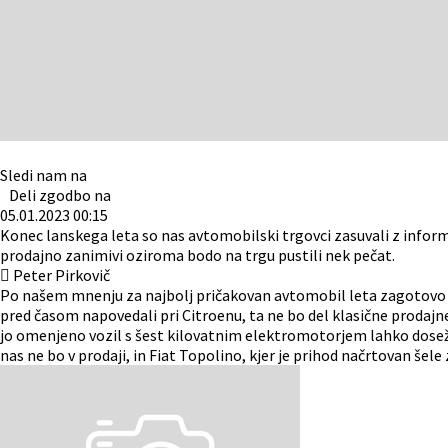
Sledi nam na
Deli zgodbo na
05.01.2023
00:15
Konec lanskega leta so nas avtomobilski trgovci zasuvali z inform
prodajno zanimivi oziroma bodo na trgu pustili nek pečat.
Peter Pirkovič
Po našem mnenju za najbolj pričakovan avtomobil leta zagotovo v
pred časom napovedali pri Citroenu, ta ne bo del klasične prodajn
jo omenjeno vozil s šest kilovatnim elektromotorjem lahko doseže,
nas ne bo v prodaji, in Fiat Topolino, kjer je prihod načrtovan šel