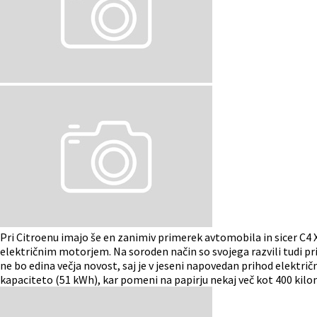
Pri Citroenu imajo še en zanimiv primerek avtomobila in sicer C4 X,
električnim motorjem. Na soroden način so svojega razvili tudi pr
ne bo edina večja novost, saj je v jeseni napovedan prihod elektri
kapaciteto (51 kWh), kar pomeni na papirju nekaj več kot 400 kil