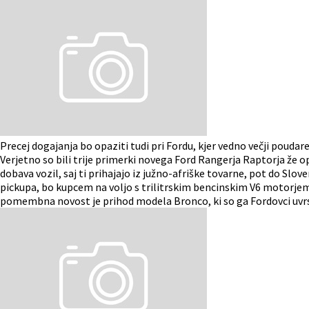
Precej dogajanja bo opaziti tudi pri Fordu, kjer vedno večji pouda
Verjetno so bili trije primerki novega Ford Rangerja Raptorja že
dobava vozil, saj ti prihajajo iz južno-afriške tovarne, pot do Slov
pickupa, bo kupcem na voljo s trilitrskim bencinskim V6 motorjem
pomembna novost je prihod modela Bronco, ki so ga Fordovci uvrstil