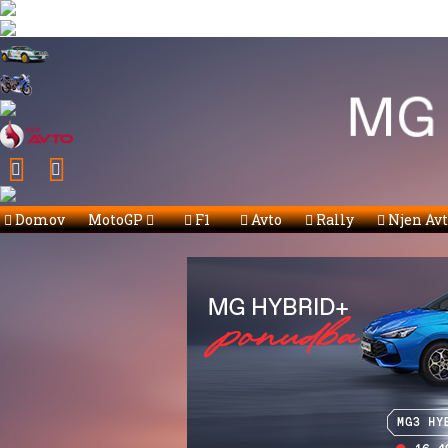
Domov
MotoGP
F1
Avto
Rally
Njen Av