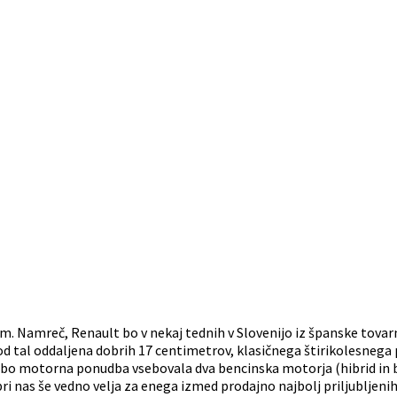
. Namreč, Renault bo v nekaj tednih v Slovenijo iz španske tova
a od tal oddaljena dobrih 17 centimetrov, klasičnega štirikolesne
bo motorna ponudba vsebovala dva bencinska motorja (hibrid in b
 pri nas še vedno velja za enega izmed prodajno najbolj priljubljen