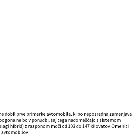
rne dobil prve primerke avtomobila, ki bo neposredna zamenjava
ga pogona ne bo v ponudbi, saj tega nadomeščajo s sistemom
lagi hibrid) z razponom moči od 103 do 147 kilovatov. Omeniti
ih avtomobilov.