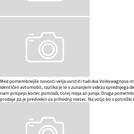
Med pomembnejše novosti velja uvrstiti tudi dva Volkswagnova m
identičen avtomobil, razlika je le v zunanjem videzu sprednjega dela.
nam prispejo konec pomladi, torej maja ali junija. Druga pomembna 
prodaje pa je predviden za prihodnji mesec. Na voljo bo v potniški 