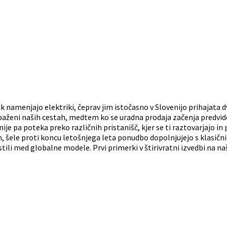
rek namenjajo elektriki, čeprav jim istočasno v Slovenijo prihajata
 opaženi naših cestah, medtem ko se uradna prodaja začenja predvi
enije pa poteka preko različnih pristanišč, kjer se ti raztovarjajo i
, šele proti koncu letošnjega leta ponudbo dopolnjujejo s klasič
i med globalne modele. Prvi primerki v štirivratni izvedbi na naše