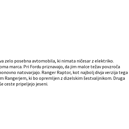
 dva zelo posebna avtomobila, ki nimata ničesar z elektriko.
doma marca. Pri Fordu priznavajo, da jim malce težav povzroča
n ponovno natovarjajo. Ranger Raptor, kot najbolj divja verzija tega
nim Rangerjem, ki bo opremljen z dizelskim šestvaljnikom. Druga
 ceste pripeljejo jeseni.