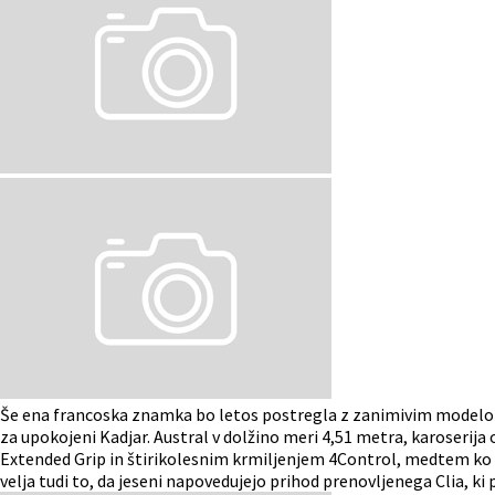
Še ena francoska znamka bo letos postregla z zanimivim modelom
za upokojeni Kadjar. Austral v dolžino meri 4,51 metra, karoserij
Extended Grip in štirikolesnim krmiljenjem 4Control, medtem ko 
velja tudi to, da jeseni napovedujejo prihod prenovljenega Clia, ki