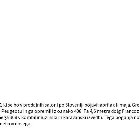
 ki se bo v prodajnih saloni po Sloveniji pojavil aprila ali maja. 
i Peugeotu in ga opremili z oznako 408. Ta 4,6 metra dolg Francoz 
čnega 308 v kombilimuzinski in karavanski izvedbi. Tega poganja no
ometrov dosega.