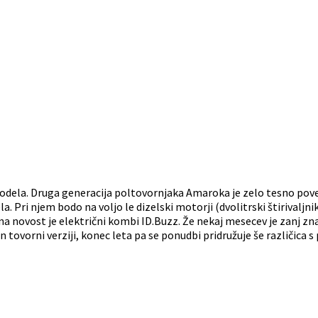
odela. Druga generacija poltovornjaka Amaroka je zelo tesno po
 Pri njem bodo na voljo le dizelski motorji (dvolitrski štirivaljnik i
novost je električni kombi ID.Buzz. Že nekaj mesecev je zanj znana
in tovorni verziji, konec leta pa se ponudbi pridružuje še različica