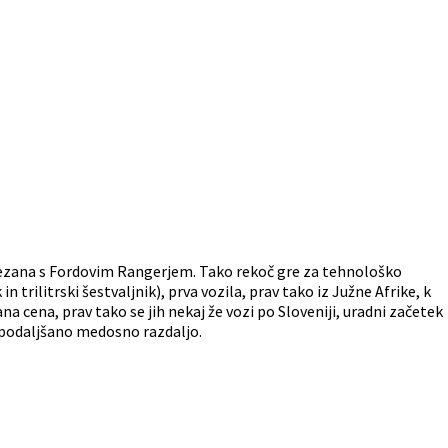
vezana s Fordovim Rangerjem. Tako rekoč gre za tehnološko
n trilitrski šestvaljnik), prva vozila, prav tako iz Južne Afrike, k
 cena, prav tako se jih nekaj že vozi po Sloveniji, uradni začetek
 s podaljšano medosno razdaljo.