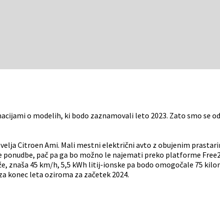
acijami o modelih, ki bodo zaznamovali leto 2023. Zato smo se odl
elja Citroen Ami. Mali mestni električni avto z obujenim prastar
e ponudbe, pač pa ga bo možno le najemati preko platforme Free2mo
 znaša 45 km/h, 5,5 kWh litij-ionske pa bodo omogočale 75 kilometr
e za konec leta oziroma za začetek 2024.