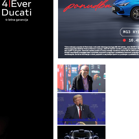
Jasne besede kritikom pravil
Električni avtomobili: Tisti, ki jih
vozijo, so bolni