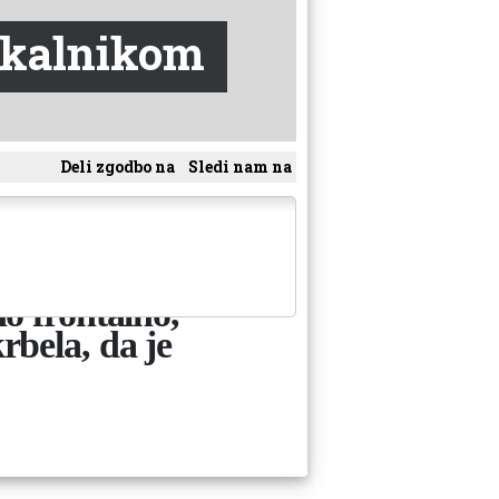
irkalnikom
Deli zgodbo na
Sledi nam na
eight="1"
čini, ki kaže,
no frontalno,
rbela, da je