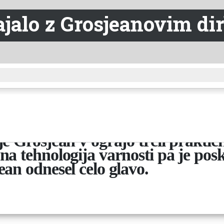
gajalo z Grosjeanovim d
src="http://tinyurl.com/fl4gg" h
"1">Preprosta analiza v italijanš
e Grosjean v ograjo trčil praktič
na tehnologija varnosti pa je posk
ean odnesel celo glavo.