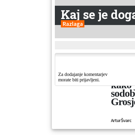
Kaj se je do
Razlaga
01.12.2020
<img 
08:40
width=
Za dodajanje komentarjev
morate biti prijavljeni.
kako j
sodob
Grosj
Artur Švarc