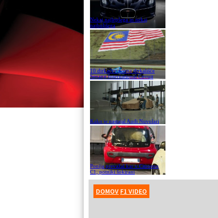
Nekaj najlepšega in nekaj
najboljšega
10 dirkačev pozna dirkališče
Sepang International Circuit
Kako je nastajal Audi Nuvolari
Ponija prevažal kar v Citroenu
C1, potniki šokirani
DOMOV
F1 VIDEO